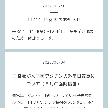
2022
/
09
/
30
11/11-12休診のお知らせ
来る11月11日
(
金
)
～12日
(
土
)
、院長学会出席
のため、休診とします。
2022
/
06
/
04
子宮頸がん予防ワクチンの外来日変更に
ついて（８月の臨時措置）
通常毎月第2・4土曜日に行っている子宮頸が
ん予防（HPV）ワクチン接種外来ですが、本年