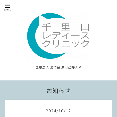
医療法人 清仁会 廣田産婦人科
お知らせ
2024
/
10
/
12