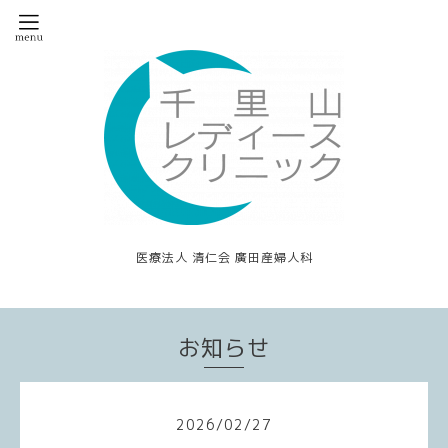
医療法人 清仁会 廣田産婦人科
お知らせ
2026
/
02
/
27