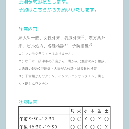
原則予約診療とします。
予約は
こちら
からお願いいたします。
診療内容
1)
婦人科一般、女性外来、乳腺外来
、漢方薬外
2)
3)
来、ピル処方、各種検診
、予防接種
１）マンモグラフィーはありません。
２）吹田市・摂津市の子宮がん・乳がん（触診のみ）検診、
大阪府のB型/C型肝炎・大腸がん検診・風疹抗体検査
３）子宮頸がんワクチン、インフルエンザワクチン、風し
ん・麻しんワクチン
診療時間
月
火
水
木
金
土
午前 9:30~12:30
◯
◯
X
◯
X
◯
午後 16:30~19:30
◯
◯
X
◯
◯
X