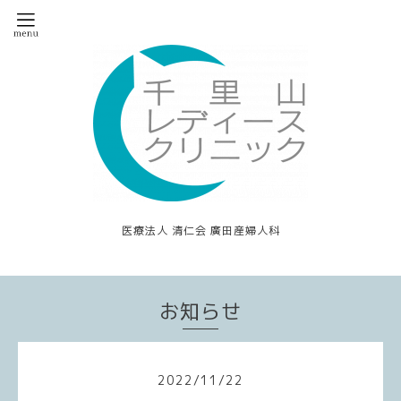
医療法人 清仁会 廣田産婦人科
お知らせ
2022
/
11
/
22