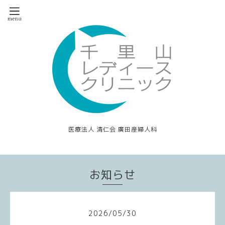
医療法人 清仁会 廣田産婦人科
お知らせ
2026
/
05
/
30