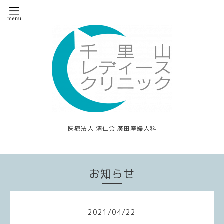
医療法人 清仁会 廣田産婦人科
お知らせ
2021
/
04
/
22